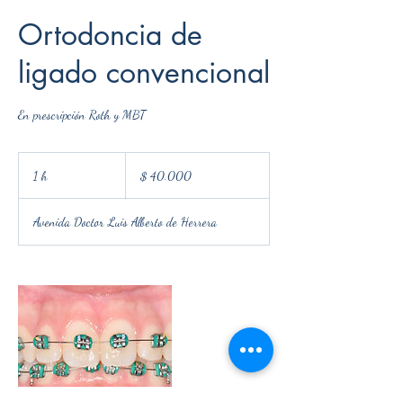
Ortodoncia de
ligado convencional
En prescripción Roth y MBT
40.000
pesos
1 h
1
$ 40.000
uruguayos
Avenida Doctor Luis Alberto de Herrera