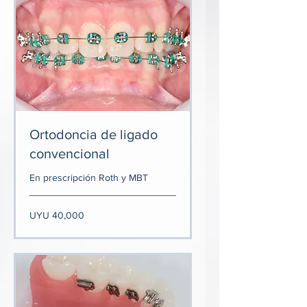
Ortodoncia de ligado
convencional
En prescripción Roth y MBT
40,000
UYU 40,000
Uruguayan
pesos