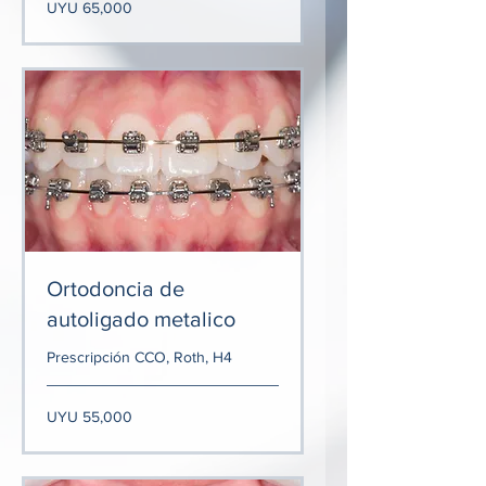
65,000
UYU 65,000
Uruguayan
pesos
Ortodoncia de
autoligado metalico
Prescripción CCO, Roth, H4
55,000
UYU 55,000
Uruguayan
pesos