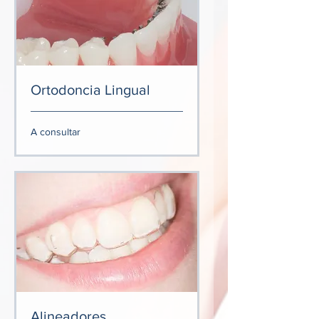
Ortodoncia Lingual
A
A consultar
consultar
Alineadores