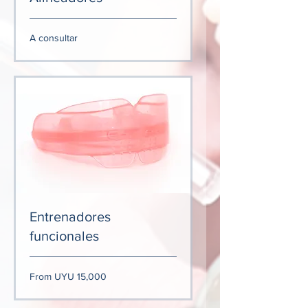
A
A consultar
consultar
Entrenadores
funcionales
From
From UYU 15,000
15,000
Uruguayan
pesos